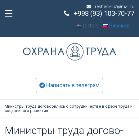
reshenie.uz@mail.ru
+998 (93) 103-70-77
Oʻzbek
Русский
Написать в телеграм
Министры труда договорились о сотрудничестве в сфере труда и
социального развития
Ми­нис­тры тру­да до­гово­