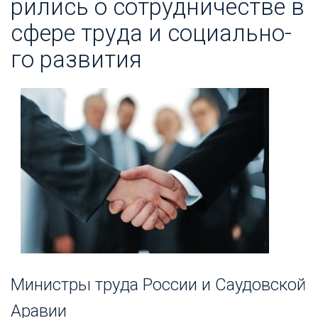
рились о сот­рудни­чес­тве в
сфе­ре тру­да и со­ци­аль­но­
го раз­ви­тия
Ми­нис­тры тру­да Рос­сии и Са­удов­ской
Ара­вии