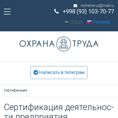
reshenie.uz@mail.ru
+998 (93) 103-70-77
Oʻzbek
Русский
Написать в телеграм
Сертификация
Cер­ти­фика­ция де­ятель­нос­
ти пред­при­ятия