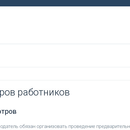
ров работников
отров
тодатель обязан организовать проведение предваритель