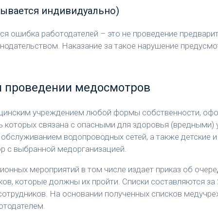
тывается индивидуально)
ся ошибка работодателей – это не проведение предвари
онодательством. Наказание за такое нарушение предусм
 проведении медосмотров
цинским учреждением любой формы собственности, оф
ь которых связана с опасными для здоровья (вредными) 
, обслуживанием водопроводных сетей, а также детские
р с выбранной медорганизацией.
ионных мероприятий в том числе издает приказ об оче
ков, которые должны их пройти. Списки составляются за
отрудников. На основании полученных списков медучреж
отодателем.