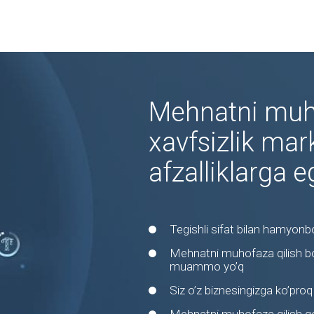
Mehnatni muho
xavfsizlik mar
afzalliklarga e
Tegishli sifat bilan hamyonb
Mehnatni muhofaza qilish bo
muammo yo’q
Siz o’z biznesingizga ko’proq 