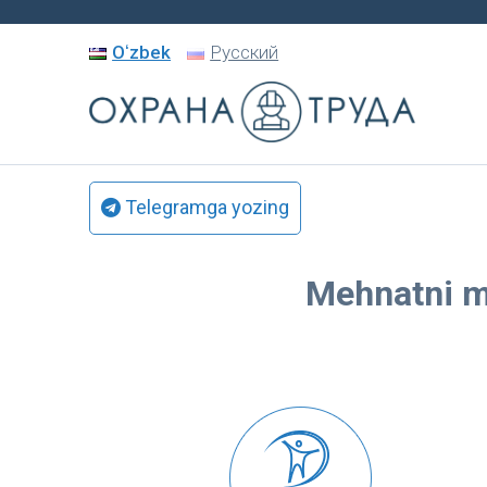
Oʻzbek
Русский
Telegramga yozing
Mehnatni m