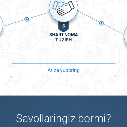
3
SHARTNOMA
TUZISH
Ariza yuboring
Savollaringiz bormi?