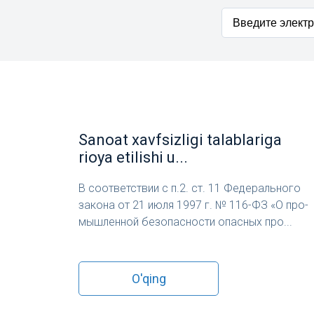
Sanoat xavfsizligi talablariga
rioya etilishi u...
В со­от­ветс­твии с п.2. ст. 11 Фе­дераль­но­го
за­кона от 21 и­юля 1997 г. № 116-ФЗ «О про­
мыш­ленной бе­зопас­ности опас­ных про...
O'qing