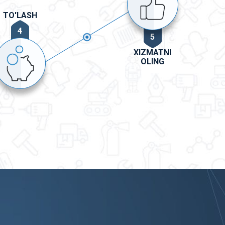
TO'LASH
4
5
XIZMATNI
OLING