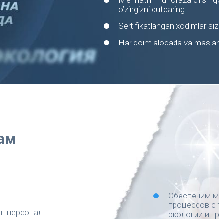
Mehnatni muhofaza qilish qonu
o’zingizni qutqaring
Sertifikatlangan xodimlar siz 
Har doim aloqada va maslah
ам
Обеспечим м
процессов с 
ш персонал.
экологии и г