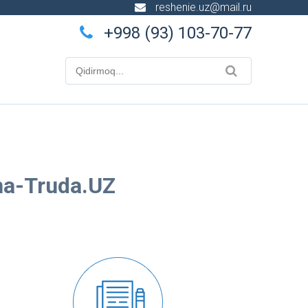
reshenie.uz@mail.ru
+998 (93) 103-70-77
na-Truda.UZ