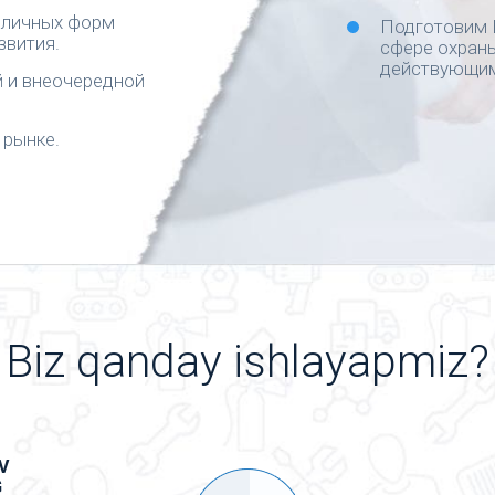
зличных форм
Подготовим 
звития.
сфере охраны
действующим
 и внеочередной
 рынке.
Biz qanday ishlayapmiz?
V
G