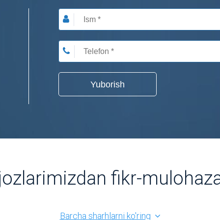
Yuborish
jozlarimizdan fikr-mulohaza
Barcha sharhlarni ko'ring