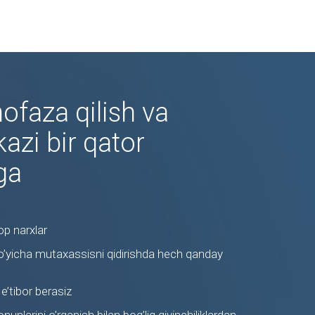
faza qilish va
kazi bir qator
ga
op narxlar
’yicha mutaxassisni qidirishda hech qanday
e’tibor berasiz