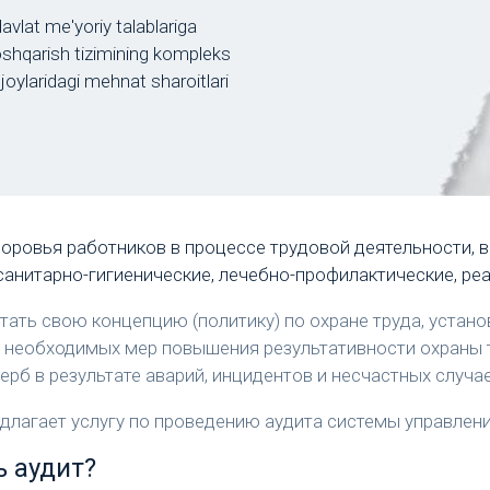
vlat me'yoriy talablariga
oshqarish tizimining kompleks
 joylaridagi mehnat sharoitlari
доровья работников в процессе трудовой деятельности,
санитарно-гигиенические, лечебно-профилактические, р
ать свою концепцию (политику) по охране труда, установ
 необходимых мер повышения результативности охраны т
рб в результате аварий, инцидентов и несчастных случае
редлагает услугу по проведению аудита системы управлен
 аудит?