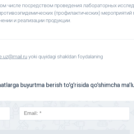
том числе посредством проведения лабораторных исслед
ротивоэпидемических (профилактических) мероприятий пр
нении и реализации продукции.
e.uz@mail.ru
yoki quyidagi shakldan foydalaning
atlarga buyurtma berish to'g'risida qo'shimcha ma'l