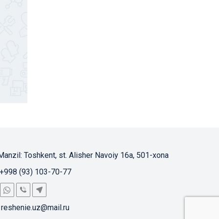
Manzil: 
Toshkent, st. Alisher Navoiy 16a, 501-xona
+998 (93) 103-70-77
reshenie.uz@mail.ru