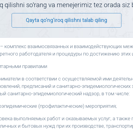
q qilishni so'rang va menejerimiz tez orada siz 
Qayta qo'ng'iroq qilishni talab qiling
– комплекс взаимосвязанных и взаимодействующих меж
нкретного работодателя и процедуры по достижению этих 
анитарными правилами
ниматели в соответствии с осуществляемой ими деятел
ановлений, предписаний и санитарно-эпидемиологических
й санитарно-эпидемиологический надзор, в том числе:
оэпидемические (профилактические) мероприятия;
овека выполняемых работ и оказываемых услуг, а также 
 личных и бытовых нужд при их производстве, транспорти