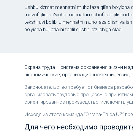
Ushbu xizmat mehnatni muhofaza qilish bo'yicha da
muvofiqligi bo'yicha mehnatni muhofaza qilishni b
tekshiruvi bo'lib, u mehnatni muhofaza qilish va ish
bo'yicha hujjatlarni tahlil qilishni o'z ichiga oladi.
Охрана труда – система сохранения жизни и з
экономические, организационно-технические, 
Законодательство требует от бизнеса разработ
организовать трудовые процессы с принятием
ориентированное производство, исключить уще
Исходя из этого команда “Ohrana-Truda.UZ” п
Для чего необходимо проводить