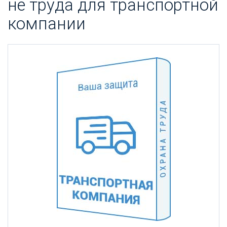
не тру­да для тран­спортной
ком­па­нии