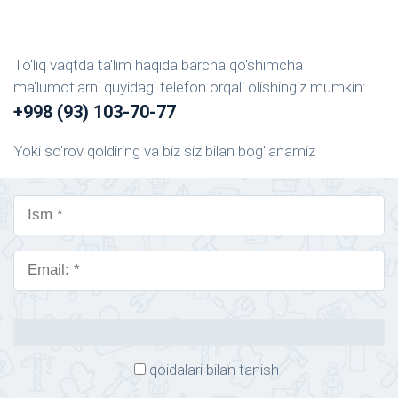
To'liq vaqtda ta'lim haqida barcha qo'shimcha
ma'lumotlarni quyidagi telefon orqali olishingiz mumkin:
+998 (93) 103-70-77
Yoki so'rov qoldiring va biz siz bilan bog'lanamiz
qoidalari bilan tanish