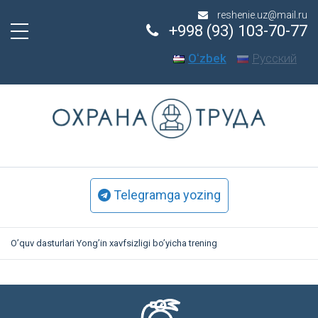
reshenie.uz@mail.ru
+998 (93) 103-70-77
Oʻzbek
Русский
Telegramga yozing
O’quv dasturlari
Yong’in xavfsizligi bo’yicha trening