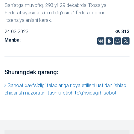
San’atga muvofiq. 293 yil 29 dekabrda “Rossiya
Federatsiyasida ta’lim to’g’risida” federal qonuni
litsenziyalanishi kerak.
24.02.2023
313
Manba:
Shuningdek qarang:
Sanoat xavfsizligi talablariga rioya etilishi ustidan ishlab
chiqarish nazoratini tashkil etish to’g’risidagi hisobot