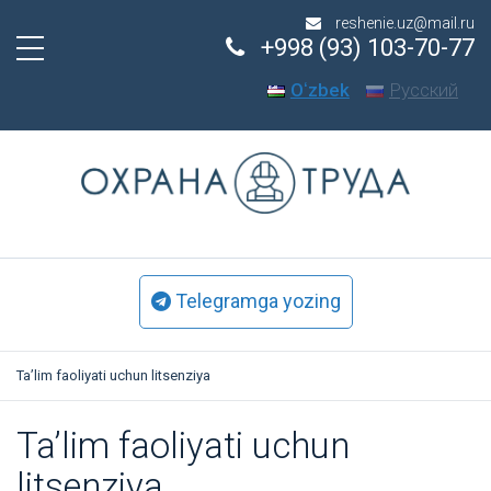
reshenie.uz@mail.ru
+998 (93) 103-70-77
Oʻzbek
Русский
Telegramga yozing
Ta’lim faoliyati uchun litsenziya
Ta’lim faoliyati uchun
litsenziya